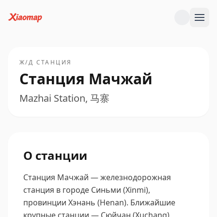
Ж/Д СТАНЦИЯ
Станция Мачжай
Mazhai Station, 马寨
О станции
Станция Мачжай — железнодорожная
станция в городе Синьми (Xinmi),
провинции Хэнань (Henan).
Ближайшие
крупные станции — Сюйчан (Xuchang),