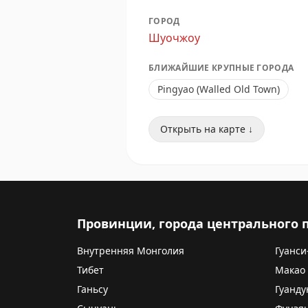
ГОРОД
Шуочжоу
БЛИЖАЙШИЕ КРУПНЫЕ ГОРОДА
Pingyao (Walled Old Town)
Открыть на карте ↓
Провинции, города центрального
Внутренняя Монголия
Гуанси
Тибет
Макао
Ганьсу
Гуанду