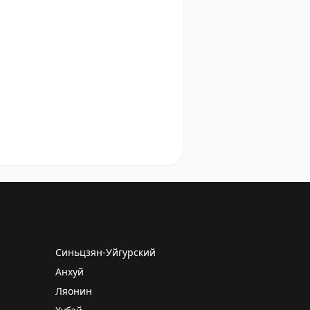
Синьцзян-Уйгурский
Анхуй
Ляонин