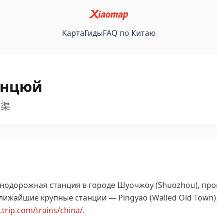
Карта
Гиды
FAQ по Китаю
анцюй
王渠
нодорожная станция в городе Шуочжоу (Shuozhou), пр
лижайшие крупные станции — Pingyao (Walled Old Town)
u.trip.com/trains/china/
.