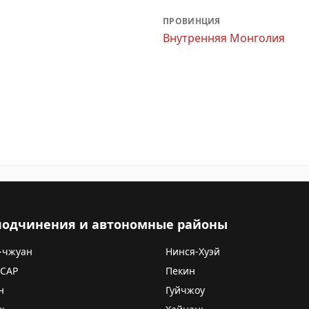
ПРОВИНЦИЯ
Внутренняя Монголия
 подчинения и автономные районы
-чжуан
Нинся-Хуэй
 САР
Пекин
н
Гуйчжоу