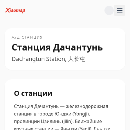
Ж/Д СТАНЦИЯ
Станция Дачантунь
Dachangtun Station, 大长屯
О станции
Станция Дачантунь — железнодорожная
станция в городе Юнджи (Yongji),
провинции Цзилинь (Jilin).
Ближайшие
крупные станции — Яньцзи (Yanji), Яньцзи