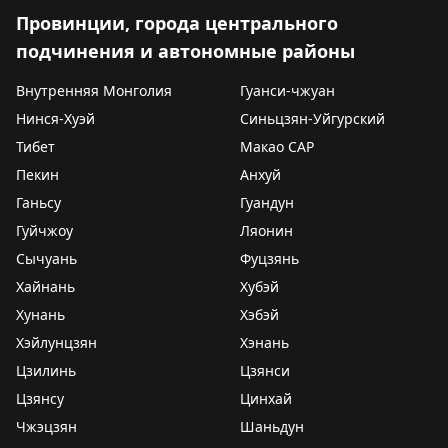
Провинции, города центрального
подчинения и автономные районы
Внутренняя Монголия
Гуанси-чжуан
Нинся-Хуэй
Синьцзян-Уйгурский
Тибет
Макао САР
Пекин
Анхуй
Ганьсу
Гуандун
Гуйчжоу
Ляонин
Сычуань
Фуцзянь
Хайнань
Хубэй
Хунань
Хэбэй
Хэйлунцзян
Хэнань
Цзилинь
Цзянси
Цзянсу
Цинхай
Чжэцзян
Шаньдун