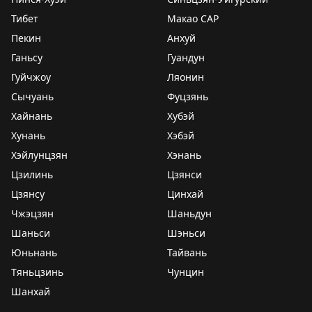
Тибет
Макао САР
Пекин
Анхуй
Ганьсу
Гуандун
Гуйчжоу
Ляонин
Сычуань
Фуцзянь
Хайнань
Хубэй
Хунань
Хэбэй
Хэйлунцзян
Хэнань
Цзилинь
Цзянси
Цзянсу
Цинхай
Чжэцзян
Шаньдун
Шаньси
Шэньси
Юньнань
Тайвань
Тяньцзинь
Чунцин
Шанхай