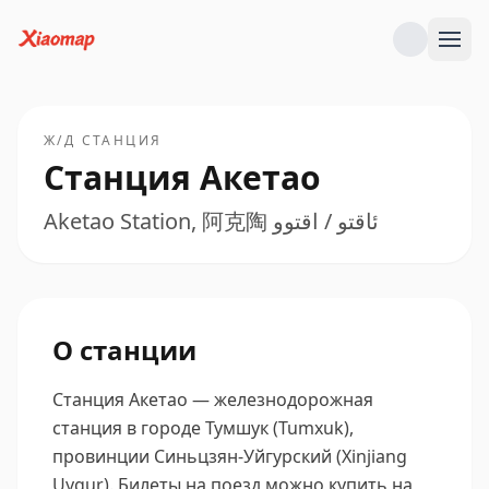
Ж/Д СТАНЦИЯ
Станция Акетао
Aketao Station, 阿克陶 ئاقتو / ﺍﻗﺘﻮﻭ
О станции
Станция Акетао — железнодорожная
станция в городе Тумшук (Tumxuk),
провинции Синьцзян-Уйгурский (Xinjiang
Uygur).
Билеты на поезд можно купить на