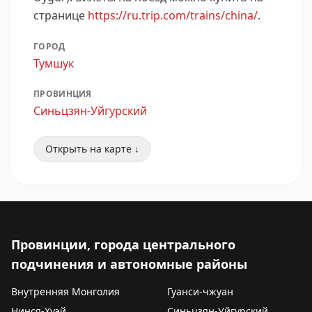
странице
https://ru.trip.com/trains/china/
.
ГОРОД
Тумшук
ПРОВИНЦИЯ
Синьцзян-Уйгурский
Открыть на карте ↓
Провинции, города центрального
подчинения и автономные районы
Внутренняя Монголия
Гуанси-чжуан
Нинся-Хуэй
Синьцзян-Уйгурский