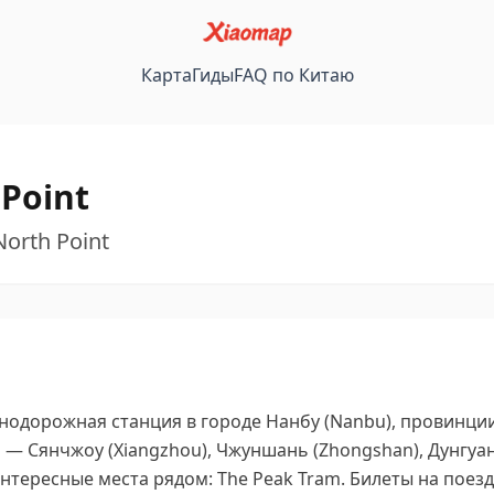
Карта
Гиды
FAQ по Китаю
Point
North Point
нодорожная станция в городе Нанбу (Nanbu), провинции
— Сянчжоу (Xiangzhou), Чжуншань (Zhongshan), Дунгуан
нтересные места рядом: The Peak Tram.
Билеты на поезд