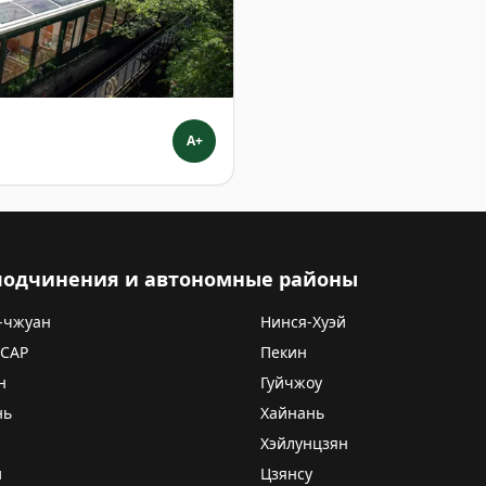
A+
 подчинения и автономные районы
-чжуан
Нинся-Хуэй
 САР
Пекин
н
Гуйчжоу
нь
Хайнань
Хэйлунцзян
и
Цзянсу