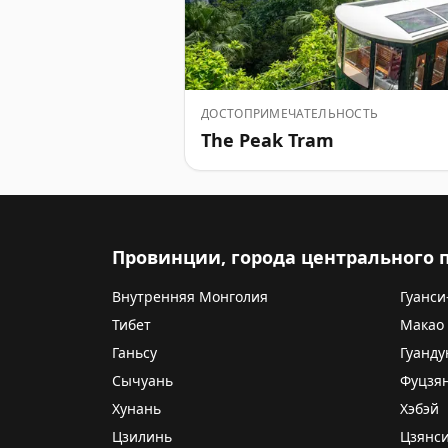
ДОСТОПРИМЕЧАТЕЛЬНОСТЬ
The Peak Tram
Провинции, города центрального
Внутренняя Монголия
Гуанси
Тибет
Макао
Ганьсу
Гуанду
Сычуань
Фуцзя
Хунань
Хэбэй
Цзилинь
Цзянс