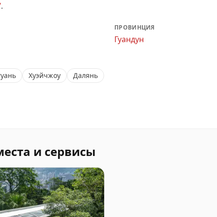
/
.
ПРОВИНЦИЯ
Гуандун
гуань
Хуэйчжоу
Далянь
места и сервисы