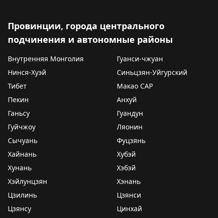
Провинции, города центрального
подчинения и автономные районы
Внутренняя Монголия
Гуанси-чжуан
Нинся-Хуэй
Синьцзян-Уйгурский
Тибет
Макао САР
Пекин
Анхуй
Ганьсу
Гуандун
Гуйчжоу
Ляонин
Сычуань
Фуцзянь
Хайнань
Хубэй
Хунань
Хэбэй
Хэйлунцзян
Хэнань
Цзилинь
Цзянси
Цзянсу
Цинхай