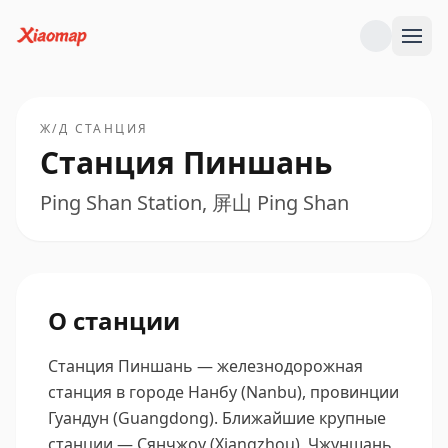
Ж/Д СТАНЦИЯ
Станция Пиншань
Ping Shan Station, 屏山 Ping Shan
О станции
Станция Пиншань — железнодорожная
станция в городе Нанбу (Nanbu), провинции
Гуандун (Guangdong).
Ближайшие крупные
станции — Сянчжоу (Xiangzhou), Чжуншань