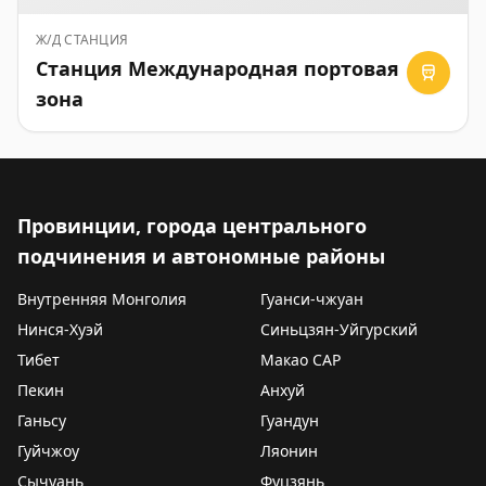
Ж/Д СТАНЦИЯ
Станция Международная портовая
зона
Провинции, города центрального
подчинения и автономные районы
Внутренняя Монголия
Гуанси-чжуан
Нинся-Хуэй
Синьцзян-Уйгурский
Тибет
Макао САР
Пекин
Анхуй
Ганьсу
Гуандун
Гуйчжоу
Ляонин
Сычуань
Фуцзянь