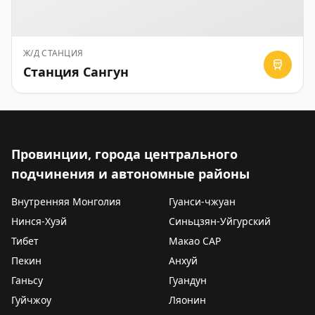
Ж/Д СТАНЦИЯ
Станция Сангун
Провинции, города центрального
подчинения и автономные районы
Внутренняя Монголия
Гуанси-чжуан
Нинся-Хуэй
Синьцзян-Уйгурский
Тибет
Макао САР
Пекин
Анхуй
Ганьсу
Гуандун
Гуйчжоу
Ляонин