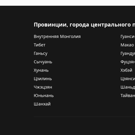
Провинции, города центрального
Внутренняя Монголия
Гуанси
Тибет
Макао
Ганьсу
Гуанду
Сычуань
Фуцзя
Хунань
Хэбэй
Цзилинь
Цзянс
Чжэцзян
Шаньд
Юньнань
Тайва
Шанхай