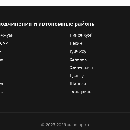
 подчинения и автономные районы
-чжуан
Нинся-Хуэй
 САР
Пекин
н
Гуйчжоу
нь
Хайнань
Хэйлунцзян
и
Цзянсу
ун
Шаньси
нь
Тяньцзинь
©
2025-2026
xiaomap.ru