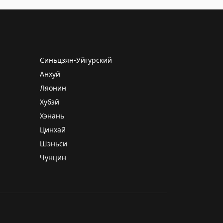
Синьцзян-Уйгурский
Анхуй
Ляонин
Хубэй
Хэнань
Цинхай
Шэньси
Чунцин