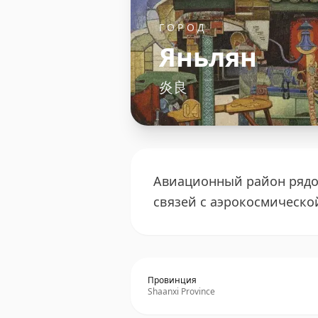
ГОРОД
Яньлян
炎良
Авиационный район рядом
связей с аэрокосмическ
Провинция
Shaanxi Province