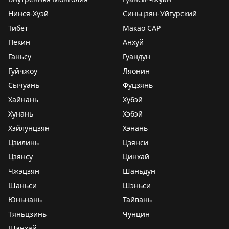
Нинся-Хуэй
Синьцзян-Уйгурский
Тибет
Макао САР
Пекин
Анхуй
Ганьсу
Гуандун
Гуйчжоу
Ляонин
Сычуань
Фуцзянь
Хайнань
Хубэй
Хунань
Хэбэй
Хэйлунцзян
Хэнань
Цзилинь
Цзянси
Цзянсу
Цинхай
Чжэцзян
Шаньдун
Шаньси
Шэньси
Юньнань
Тайвань
Тяньцзинь
Чунцин
Шанхай