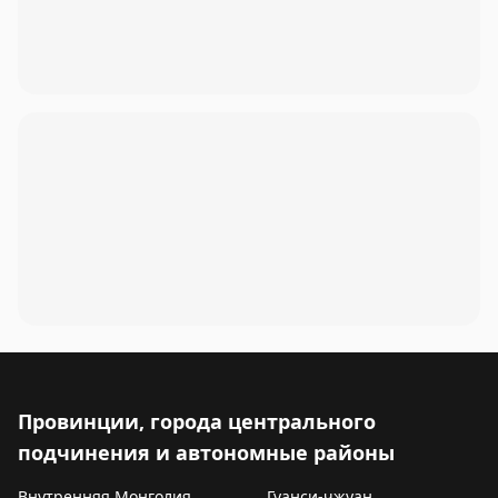
Провинции, города центрального
подчинения и автономные районы
Внутренняя Монголия
Гуанси-чжуан