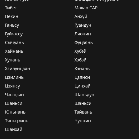
Тибет
Макао САР
Пекин
Анхуй
Ганьсу
Гуандун
Гуйчжоу
Ляонин
Сычуань
Фуцзянь
Хайнань
Хубэй
Хунань
Хэбэй
Хэйлунцзян
Хэнань
Цзилинь
Цзянси
Цзянсу
Цинхай
Чжэцзян
Шаньдун
Шаньси
Шэньси
Юньнань
Тайвань
Тяньцзинь
Чунцин
Шанхай