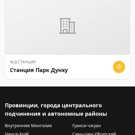
Ж/Д СТАНЦИЯ
Станция Парк Дунху
Провинции, города центрального
подчинения и автономные районы
Внутренняя Монголия
Гуанси-чжуан
Нинся-Хуэй
Синьцзян-Уйгурский