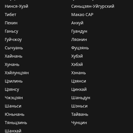
Нинся-Хуэй
Синьцзян-Уйгурский
Тибет
Макао САР
Пекин
Анхуй
Ганьсу
Гуандун
Гуйчжоу
Ляонин
Сычуань
Фуцзянь
Хайнань
Хубэй
Хунань
Хэбэй
Хэйлунцзян
Хэнань
Цзилинь
Цзянси
Цзянсу
Цинхай
Чжэцзян
Шаньдун
Шаньси
Шэньси
Юньнань
Тайвань
Тяньцзинь
Чунцин
Шанхай