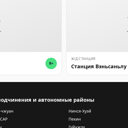
Ж/Д СТАНЦИЯ
B+
Станция Вэньсаньлу
 подчинения и автономные районы
-чжуан
Нинся-Хуэй
 САР
Пекин
н
Гуйчжоу