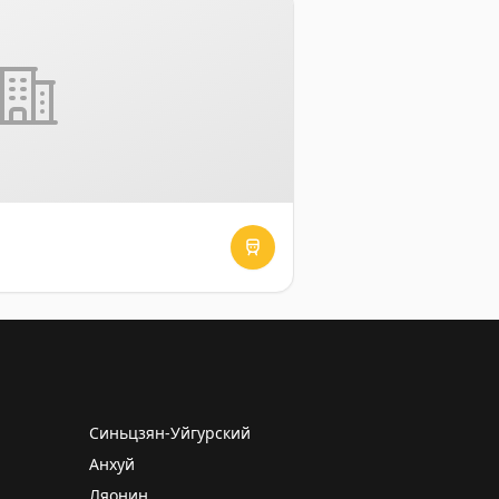
Синьцзян-Уйгурский
Анхуй
Ляонин