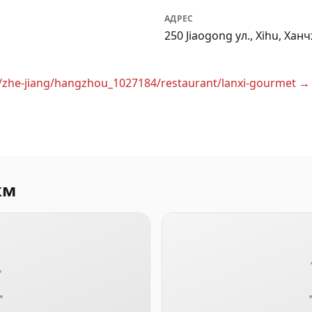
АДРЕС
250 Jiaogong ул., Xihu, Ха
n/zhe-jiang/hangzhou_1027184/restaurant/lanxi-gourmet
→
км