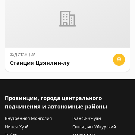
Ж/Д СТАНЦИЯ
Станция Цзянлин-лу
Провинции, города центрального
подчинения и автономные районы
Внутренняя Монголия
Гуанси-чжуан
Нинся-Хуэй
Синьцзян-Уйгурский