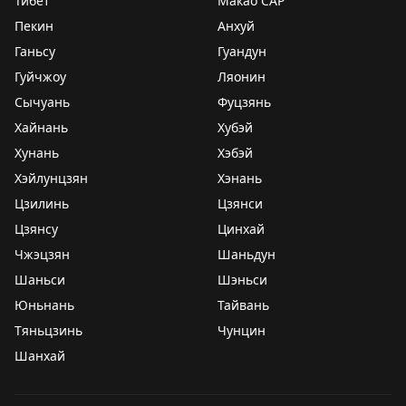
Тибет
Макао САР
Пекин
Анхуй
Ганьсу
Гуандун
Гуйчжоу
Ляонин
Сычуань
Фуцзянь
Хайнань
Хубэй
Хунань
Хэбэй
Хэйлунцзян
Хэнань
Цзилинь
Цзянси
Цзянсу
Цинхай
Чжэцзян
Шаньдун
Шаньси
Шэньси
Юньнань
Тайвань
Тяньцзинь
Чунцин
Шанхай