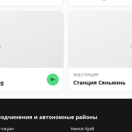
Ж/Д СТАНЦИЯ
B+
ng
Станция Сяньмэнь
 подчинения и автономные районы
-чжуан
Нинся-Хуэй