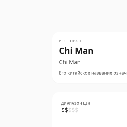
РЕСТОРАН
Chi Man
Chi Man
Его китайское название означа
ДИАПАЗОН ЦЕН
$
$
$
$
$