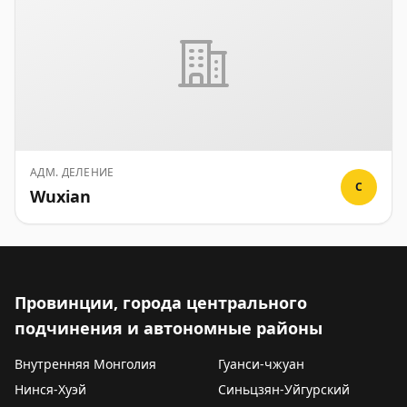
АДМ. ДЕЛЕНИЕ
C
Wuxian
Провинции, города центрального
подчинения и автономные районы
Внутренняя Монголия
Гуанси-чжуан
Нинся-Хуэй
Синьцзян-Уйгурский