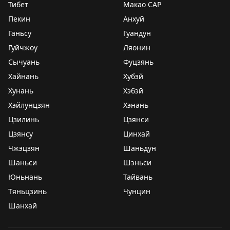
Тибет
Макао САР
Пекин
Анхуй
Ганьсу
Гуандун
Гуйчжоу
Ляонин
Сычуань
Фуцзянь
Хайнань
Хубэй
Хунань
Хэбэй
Хэйлунцзян
Хэнань
Цзилинь
Цзянси
Цзянсу
Цинхай
Чжэцзян
Шаньдун
Шаньси
Шэньси
Юньнань
Тайвань
Тяньцзинь
Чунцин
Шанхай