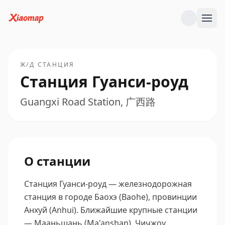
Ж/Д СТАНЦИЯ
Станция Гуанси-роуд
Guangxi Road Station, 广西路
О станции
Станция Гуанси-роуд — железнодорожная
станция в городе Баохэ (Baohe), провинции
Анхуй (Anhui).
Ближайшие крупные станции
— Мааньшань (Ma'anshan), Чичжоу