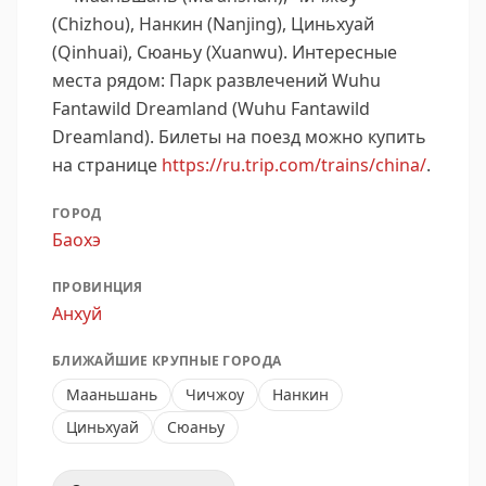
(Chizhou), Нанкин (Nanjing), Циньхуай
(Qinhuai), Сюаньу (Xuanwu).
Интересные
места рядом: Парк развлечений Wuhu
Fantawild Dreamland (Wuhu Fantawild
Dreamland).
Билеты на поезд можно купить
на странице
https://ru.trip.com/trains/china/
.
ГОРОД
Баохэ
ПРОВИНЦИЯ
Анхуй
БЛИЖАЙШИЕ КРУПНЫЕ ГОРОДА
Мааньшань
Чичжоу
Нанкин
Циньхуай
Сюаньу