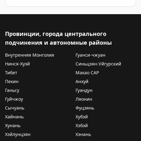
Провинции, города центрального
подчинения и автономные районы
Внутренняя Монголия
Гуанси-чжуан
Нинся-Хуэй
Синьцзян-Уйгурский
Тибет
Макао САР
Пекин
Анхуй
Ганьсу
Гуандун
Гуйчжоу
Ляонин
Сычуань
Фуцзянь
Хайнань
Хубэй
Хунань
Хэбэй
Хэйлунцзян
Хэнань