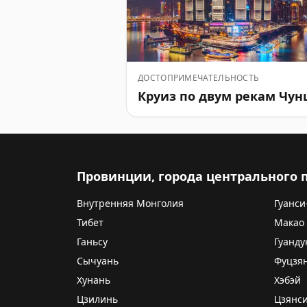
ДОСТОПРИМЕЧАТЕЛЬНОСТЬ
Круиз по двум рекам Чун
Провинции, города центрального
Внутренняя Монголия
Гуанси
Тибет
Макао
Ганьсу
Гуанду
Сычуань
Фуцзя
Хунань
Хэбэй
Цзилинь
Цзянс