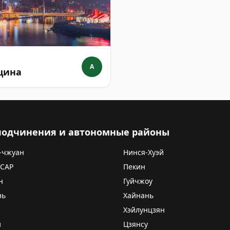
A
цина
 подчинения и автономные районы
-чжуан
Нинся-Хуэй
 САР
Пекин
н
Гуйчжоу
нь
Хайнань
Хэйлунцзян
и
Цзянсу