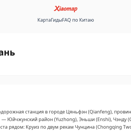
Карта
Гиды
FAQ по Китаю
ань
дорожная станция в городе Цяньфэн (Qianfeng), провин
 Юйчжунский район (Yuzhong), Эньши (Enshi), Чэнду (C
та рядом: Круиз по двум рекам Чунцина (Chongqing Two R