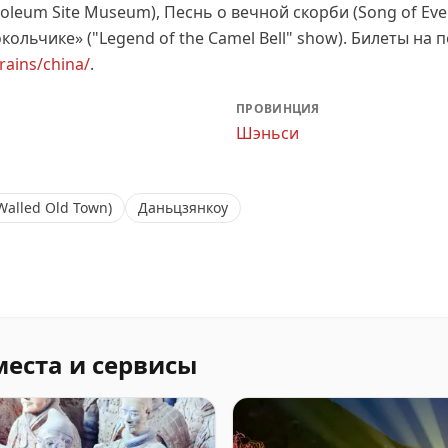
leum Site Museum), Песнь о вечной скорби (Song of Ever
льчике» ("Legend of the Camel Bell" show).
Билеты на п
trains/china/
.
ПРОВИНЦИЯ
Шэньси
Walled Old Town)
Даньцзянкоу
места и сервисы