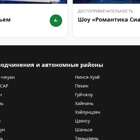
ДОСТОПРИМЕЧАТЕЛЬНОСТЬ
жьем
Шоу «Романтика Си
A-
 подчинения и автономные районы
-чжуан
Нинся-Хуэй
 САР
Пекин
н
Гуйчжоу
нь
Хайнань
Хэйлунцзян
и
Цзянсу
ун
Шаньси
нь
Тяньцзинь