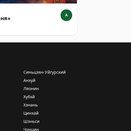
A
аня»
Синьцзян-Уйгурский
Анхуй
Ляонин
Хубэй
Хэнань
Цинхай
Шэньси
Чунцин