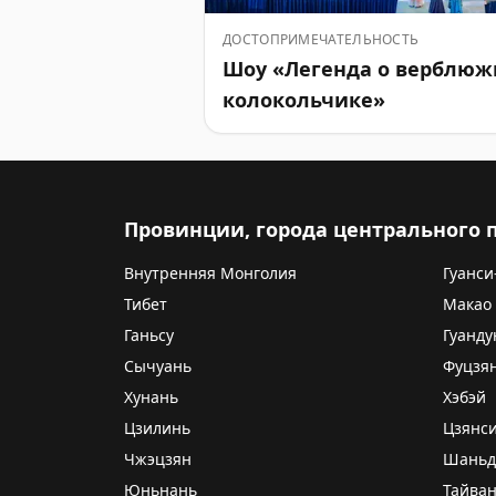
ДОСТОПРИМЕЧАТЕЛЬНОСТЬ
Шоу «Легенда о верблю
колокольчике»
Провинции, города центрального
Внутренняя Монголия
Гуанси
Тибет
Макао
Ганьсу
Гуанду
Сычуань
Фуцзя
Хунань
Хэбэй
Цзилинь
Цзянс
Чжэцзян
Шаньд
Юньнань
Тайва