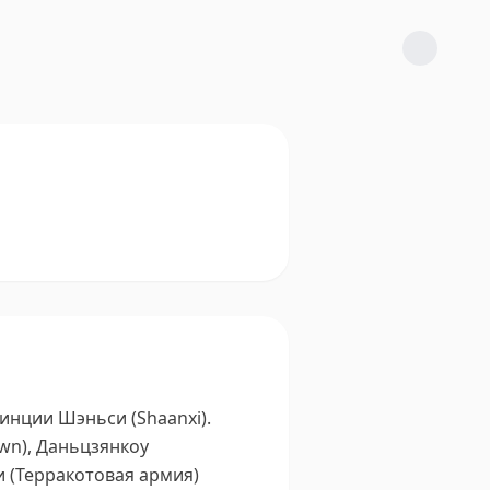
инции Шэньси (Shaanxi).
own), Даньцзянкоу
 (Терракотовая армия)