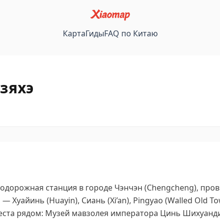
Карта
Гиды
FAQ по Китаю
зяхэ
одорожная станция в городе Чэнчэн (Chengcheng), пров
Хуайинь (Huayin), Сиань (Xi’an), Pingyao (Walled Old T
ста рядом: Музей мавзолея императора Цинь Шихуанди