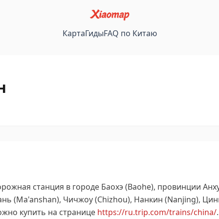
Карта
Гиды
FAQ по Китаю
н
ожная станция в городе Баохэ (Baohe), провинции Анхуй
 (Ma'anshan), Чичжоу (Chizhou), Нанкин (Nanjing), Цин
ожно купить на странице
https://ru.trip.com/trains/china/
.