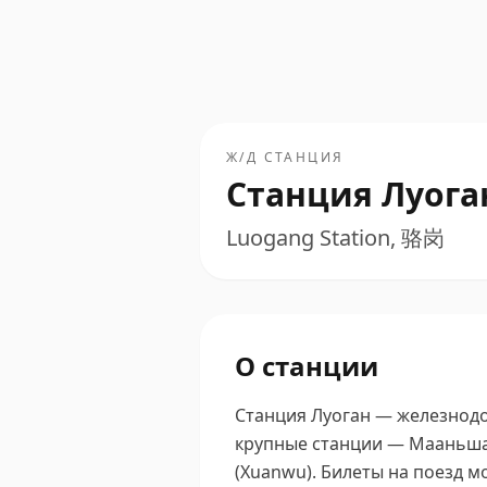
Ж/Д СТАНЦИЯ
Станция Луога
Luogang Station, 骆岗
О станции
Станция Луоган — железнодор
крупные станции — Мааньшань
(Xuanwu).
Билеты на поезд м