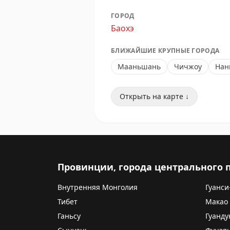
ГОРОД
Баохэ
БЛИЖАЙШИЕ КРУПНЫЕ ГОРОДА
Мааньшань
Чичжоу
Нан
Открыть на карте ↓
Провинции, города центрального
Внутренняя Монголия
Гуанси
Тибет
Макао
Ганьсу
Гуанду