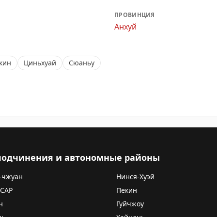
ПРОВИНЦИЯ
Анхуй
кин
Циньхуай
Сюаньу
 подчинения и автономные районы
-чжуан
Нинся-Хуэй
 САР
Пекин
н
Гуйчжоу