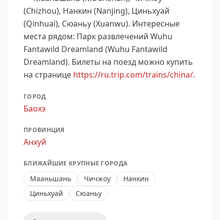
(Chizhou), Нанкин (Nanjing), Циньхуай
(Qinhuai), Сюаньу (Xuanwu).
Интересные
места рядом: Парк развлечений Wuhu
Fantawild Dreamland (Wuhu Fantawild
Dreamland).
Билеты на поезд можно купить
на странице
https://ru.trip.com/trains/china/
.
ГОРОД
Баохэ
ПРОВИНЦИЯ
Анхуй
БЛИЖАЙШИЕ КРУПНЫЕ ГОРОДА
Мааньшань
Чичжоу
Нанкин
Циньхуай
Сюаньу