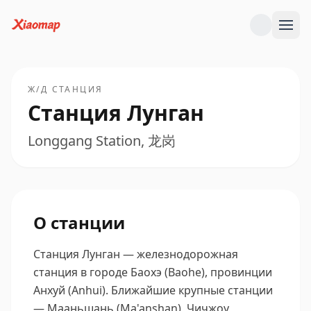
Ж/Д СТАНЦИЯ
Станция Лунган
Longgang Station, 龙岗
О станции
Станция Лунган — железнодорожная
станция в городе Баохэ (Baohe), провинции
Анхуй (Anhui).
Ближайшие крупные станции
— Мааньшань (Ma'anshan), Чичжоу