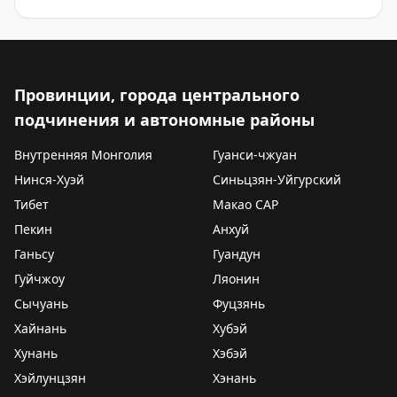
Провинции, города центрального
подчинения и автономные районы
Внутренняя Монголия
Гуанси-чжуан
Нинся-Хуэй
Синьцзян-Уйгурский
Тибет
Макао САР
Пекин
Анхуй
Ганьсу
Гуандун
Гуйчжоу
Ляонин
Сычуань
Фуцзянь
Хайнань
Хубэй
Хунань
Хэбэй
Хэйлунцзян
Хэнань