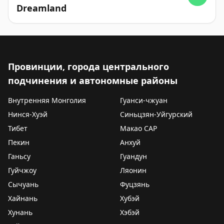
Dreamland
Провинции, города центрального
подчинения и автономные районы
Внутренняя Монголия
Гуанси-чжуан
Нинся-Хуэй
Синьцзян-Уйгурский
Тибет
Макао САР
Пекин
Анхуй
Ганьсу
Гуандун
Гуйчжоу
Ляонин
Сычуань
Фуцзянь
Хайнань
Хубэй
Хунань
Хэбэй