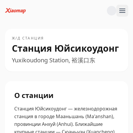
Ж/Д СТАНЦИЯ
Станция Юйсикоудонг
Yuxikoudong Station, 裕溪口东
О станции
Станция Юйсикоудонг — железнодорожная
станция в городе Мааньшань (Ma'anshan),
провинции Анхуй (Anhui).
Ближайшие
крупные станции — Сюаньчэн (Xuancheng),