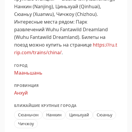
Нанкин (Nanjing), Циньхуай (Qinhuai),
Сюаньу (Xuanwu), Чичжоу (Chizhou).
Интересные места рядом: Парк
развлечений Wuhu Fantawild Dreamland
(Wuhu Fantawild Dreamland).
Билеты на
поезд можно купить на странице
https://ru.t
rip.com/trains/china/
.
ГОРОД
Мааньшань
ПРОВИНЦИЯ
Анхуй
БЛИЖАЙШИЕ КРУПНЫЕ ГОРОДА
Сюаньчэн
Нанкин
Циньхуай
Сюаньу
Чичжоу