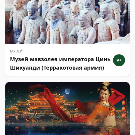
МУЗЕЙ
Музей мавзолея императора Цинь
A+
Шихуанди (Терракотовая армия)