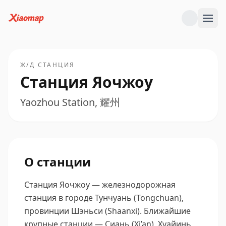
Ж/Д СТАНЦИЯ
Станция Яочжоу
Yaozhou Station, 耀州
О станции
Станция Яочжоу — железнодорожная
станция в городе Тунчуань (Tongchuan),
провинции Шэньси (Shaanxi).
Ближайшие
крупные станции — Сиань (Xi’an), Хуайинь