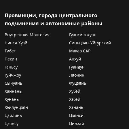
Провинции, города центрального
подчинения и автономные районы
Внутренняя Монголия
Гуанси-чжуан
Нинся-Хуэй
Синьцзян-Уйгурский
Тибет
Макао САР
Пекин
Анхуй
Ганьсу
Гуандун
Гуйчжоу
Ляонин
Сычуань
Фуцзянь
Хайнань
Хубэй
Хунань
Хэбэй
Хэйлунцзян
Хэнань
Цзилинь
Цзянси
Цзянсу
Цинхай