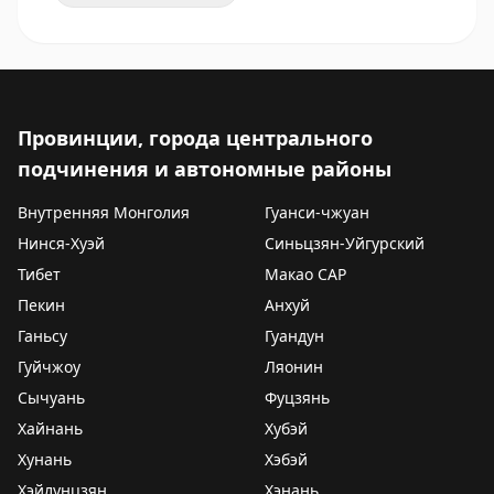
Провинции, города центрального
подчинения и автономные районы
Внутренняя Монголия
Гуанси-чжуан
Нинся-Хуэй
Синьцзян-Уйгурский
Тибет
Макао САР
Пекин
Анхуй
Ганьсу
Гуандун
Гуйчжоу
Ляонин
Сычуань
Фуцзянь
Хайнань
Хубэй
Хунань
Хэбэй
Хэйлунцзян
Хэнань