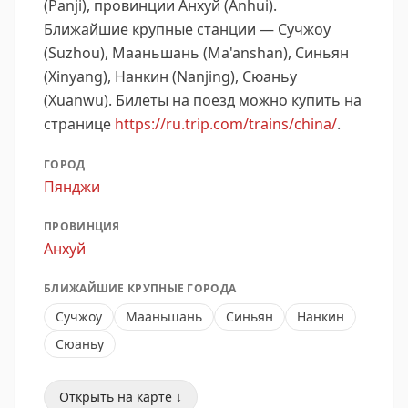
(Panji), провинции Анхуй (Anhui).
Ближайшие крупные станции — Сучжоу
(Suzhou), Мааньшань (Ma'anshan), Синьян
(Xinyang), Нанкин (Nanjing), Сюаньу
(Xuanwu).
Билеты на поезд можно купить на
странице
https://ru.trip.com/trains/china/
.
ГОРОД
Пянджи
ПРОВИНЦИЯ
Анхуй
БЛИЖАЙШИЕ КРУПНЫЕ ГОРОДА
Сучжоу
Мааньшань
Синьян
Нанкин
Сюаньу
Открыть на карте ↓