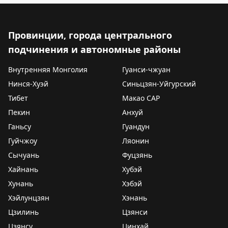
Провинции, города центрального
подчинения и автономные районы
Внутренняя Монголия
Гуанси-чжуан
Нинся-Хуэй
Синьцзян-Уйгурский
Тибет
Макао САР
Пекин
Анхуй
Ганьсу
Гуандун
Гуйчжоу
Ляонин
Сычуань
Фуцзянь
Хайнань
Хубэй
Хунань
Хэбэй
Хэйлунцзян
Хэнань
Цзилинь
Цзянси
Цзянсу
Цинхай