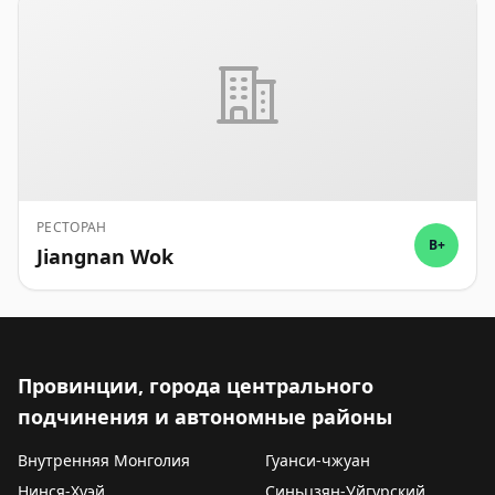
РЕСТОРАН
B+
Jiangnan Wok
Провинции, города центрального
подчинения и автономные районы
Внутренняя Монголия
Гуанси-чжуан
Нинся-Хуэй
Синьцзян-Уйгурский