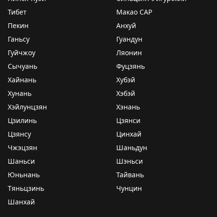
Тибет
Макао САР
Пекин
Анхуй
Ганьсу
Гуандун
Гуйчжоу
Ляонин
Сычуань
Фуцзянь
Хайнань
Хубэй
Хунань
Хэбэй
Хэйлунцзян
Хэнань
Цзилинь
Цзянси
Цзянсу
Цинхай
Чжэцзян
Шаньдун
Шаньси
Шэньси
Юньнань
Тайвань
Тяньцзинь
Чунцин
Шанхай