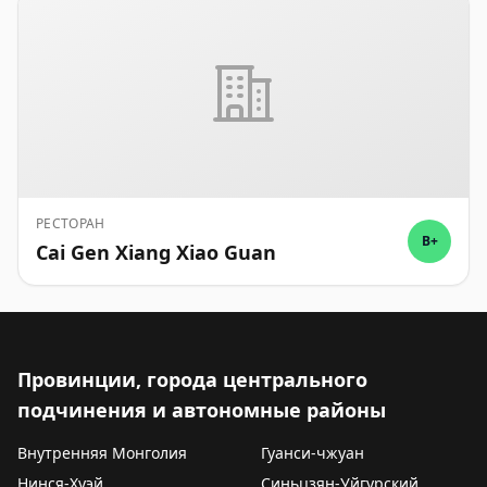
РЕСТОРАН
B+
Cai Gen Xiang Xiao Guan
Провинции, города центрального
подчинения и автономные районы
Внутренняя Монголия
Гуанси-чжуан
Нинся-Хуэй
Синьцзян-Уйгурский