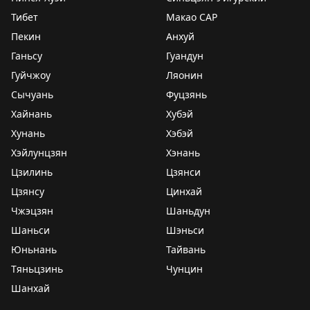
Тибет
Макао САР
Пекин
Анхуй
Ганьсу
Гуандун
Гуйчжоу
Ляонин
Сычуань
Фуцзянь
Хайнань
Хубэй
Хунань
Хэбэй
Хэйлунцзян
Хэнань
Цзилинь
Цзянси
Цзянсу
Цинхай
Чжэцзян
Шаньдун
Шаньси
Шэньси
Юньнань
Тайвань
Тяньцзинь
Чунцин
Шанхай