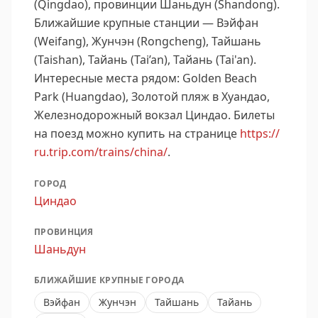
(Qingdao), провинции Шаньдун (Shandong).
Ближайшие крупные станции — Вэйфан
(Weifang), Жунчэн (Rongcheng), Тайшань
(Taishan), Тайань (Tai’an), Тайань (Tai'an).
Интересные места рядом: Golden Beach
Park (Huangdao), Золотой пляж в Хуандао,
Железнодорожный вокзал Циндао.
Билеты
на поезд можно купить на странице
https://
ru.trip.com/trains/china/
.
ГОРОД
Циндао
ПРОВИНЦИЯ
Шаньдун
БЛИЖАЙШИЕ КРУПНЫЕ ГОРОДА
Вэйфан
Жунчэн
Тайшань
Тайань