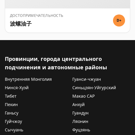
ДОСТОПРИМЕЧАТЕЛЬНОСТЬ
D+
波螺油子
Провинции, города центрального
подчинения и автономные районы
Внутренняя Монголия
Гуанси-чжуан
Нинся-Хуэй
Синьцзян-Уйгурский
Тибет
Макао САР
Пекин
Анхуй
Ганьсу
Гуандун
Гуйчжоу
Ляонин
Сычуань
Фуцзянь