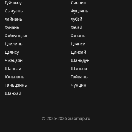
Гуйчжоу
Ляонин
Сычуань
Фуцзянь
Хайнань
Хубэй
Хунань
Хэбэй
Хэйлунцзян
Хэнань
Цзилинь
Цзянси
Цзянсу
Цинхай
Чжэцзян
Шаньдун
Шаньси
Шэньси
Юньнань
Тайвань
Тяньцзинь
Чунцин
Шанхай
©
2025-2026
xiaomap.ru