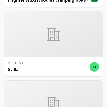
Jingmei Wuxi Noodles (Yanping Road)
РЕСТОРАН
B+
Scilla