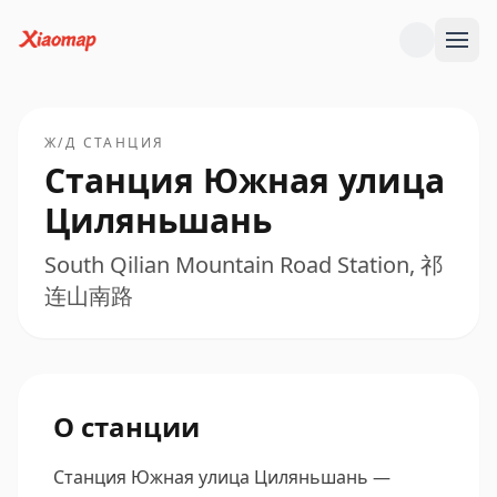
Ж/Д СТАНЦИЯ
Станция Южная улица
Циляньшань
South Qilian Mountain Road Station, 祁
连山南路
О станции
Станция Южная улица Циляньшань —