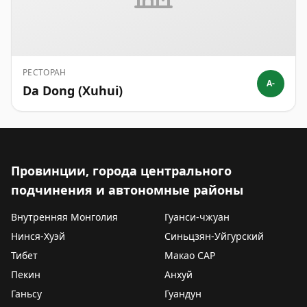
РЕСТОРАН
A-
Da Dong (Xuhui)
Провинции, города центрального
подчинения и автономные районы
Внутренняя Монголия
Гуанси-чжуан
Нинся-Хуэй
Синьцзян-Уйгурский
Тибет
Макао САР
Пекин
Анхуй
Ганьсу
Гуандун