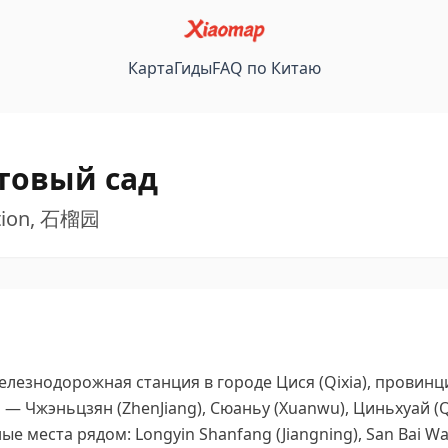
Карта
Гиды
FAQ по Китаю
товый сад
ation, 石榴园
лезнодорожная станция в городе Цися (Qixia), провинции
 Чжэньцзян (ZhenJiang), Сюаньу (Xuanwu), Циньхуай (Qin
е места рядом: Longyin Shanfang (Jiangning), San Bai Wa