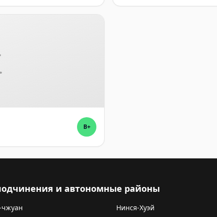
B+
 подчинения и автономные районы
-чжуан
Нинся-Хуэй