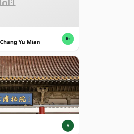
B+
 Chang Yu Mian
A