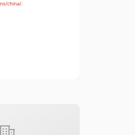
ins/china/
.