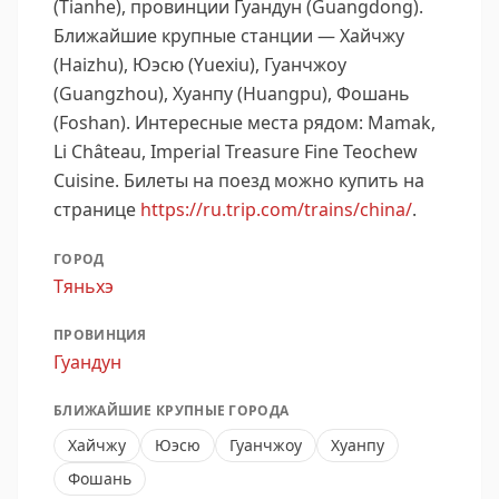
(Tianhe), провинции Гуандун (Guangdong).
Ближайшие крупные станции — Хайчжу
(Haizhu), Юэсю (Yuexiu), Гуанчжоу
(Guangzhou), Хуанпу (Huangpu), Фошань
(Foshan).
Интересные места рядом: Mamak,
Li Château, Imperial Treasure Fine Teochew
Cuisine.
Билеты на поезд можно купить на
странице
https://ru.trip.com/trains/china/
.
ГОРОД
Тяньхэ
ПРОВИНЦИЯ
Гуандун
БЛИЖАЙШИЕ КРУПНЫЕ ГОРОДА
Хайчжу
Юэсю
Гуанчжоу
Хуанпу
Фошань