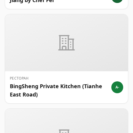
Jiang by Chef Fei
РЕСТОРАН
BingSheng Private Kitchen (Tianhe
A-
East Road)