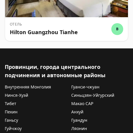
ОТЕЛЬ
B
Hilton Guangzhou Tianhe
Провинции, города центрального
подчинения и автономные районы
Внутренняя Монголия
Гуанси-чжуан
Нинся-Хуэй
Синьцзян-Уйгурский
Тибет
Макао САР
Пекин
Анхуй
Ганьсу
Гуандун
Гуйчжоу
Ляонин