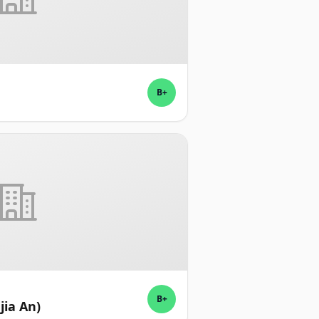
B+
B+
jia An)