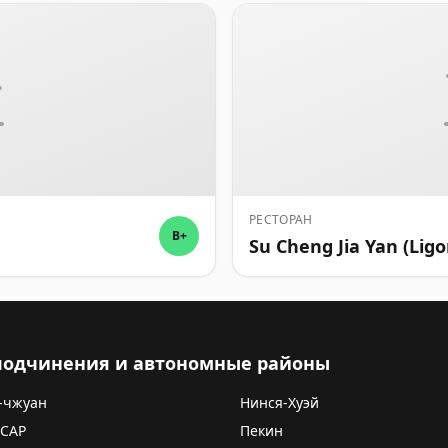
РЕСТОРАН
B+
Su Cheng Jia Yan (Lig
 подчинения и автономные районы
-чжуан
Нинся-Хуэй
 САР
Пекин