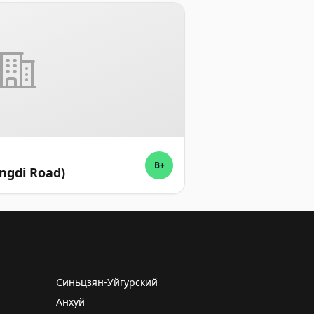
B+
ongdi Road)
Синьцзян-Уйгурский
Анхуй