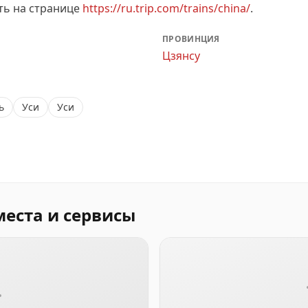
ть на странице
https://ru.trip.com/trains/china/
.
ПРОВИНЦИЯ
Цзянсу
ь
Уси
Уси
места и сервисы