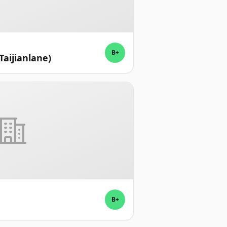
B+
Taijianlane)
B+