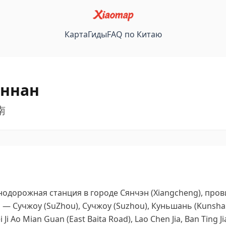
Карта
Гиды
FAQ по Китаю
аннан
荡南
дорожная станция в городе Сянчэн (Xiangcheng), прови
 Сучжоу (SuZhou), Сучжоу (Suzhou), Куньшань (Kunshan),
 Ao Mian Guan (East Baita Road), Lao Chen Jia, Ban Ting Jia