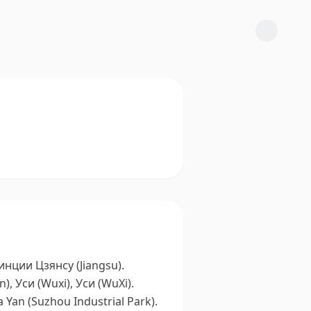
нции Цзянсу (Jiangsu).
 Уси (Wuxi), Уси (WuXi).
 Yan (Suzhou Industrial Park).