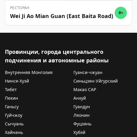
РЕСТОРАН
B+
Wei Ji Ao Mian Guan (East Baita Road)
Провинции, города центрального
подчинения и автономные районы
Внутренняя Монголия
Гуанси-чжуан
Нинся-Хуэй
Синьцзян-Уйгурский
Тибет
Макао САР
Пекин
Анхуй
Ганьсу
Гуандун
Гуйчжоу
Ляонин
Сычуань
Фуцзянь
Хайнань
Хубэй