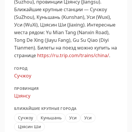
(Suzhou), провинции Цзянсу (Jiangsu).
Ближайшие крупные станции — Сучжоу
(SuZhou), Куньшань (Kunshan), Уси (Wuxi),
Уси (WuXi), Цзясин Ши (Jiaxing).
Интересные
места рядом: Yu Mian Tang (Nanxin Road),
Tong De Xing (Jiayu Fang), Gu Su Qiao (Diyi
Tianmen).
Билеты на поезд можно купить на
странице
https://ru.trip.com/trains/china/
.
ГОРОД
Сучжоу
ПРОВИНЦИЯ
Цзянсу
БЛИЖАЙШИЕ КРУПНЫЕ ГОРОДА
Сучжоу
Куньшань
Уси
Уси
Цзясин Ши