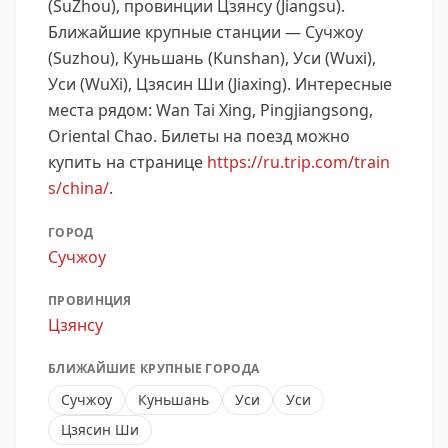
(SuZhou), провинции Цзянсу (Jiangsu).
Ближайшие крупные станции — Сучжоу
(Suzhou), Куньшань (Kunshan), Уси (Wuxi),
Уси (WuXi), Цзясин Ши (Jiaxing).
Интересные
места рядом: Wan Tai Xing, Pingjiangsong,
Oriental Chao.
Билеты на поезд можно
купить на странице
https://ru.trip.com/train
s/china/
.
ГОРОД
Сучжоу
ПРОВИНЦИЯ
Цзянсу
БЛИЖАЙШИЕ КРУПНЫЕ ГОРОДА
Сучжоу
Куньшань
Уси
Уси
Цзясин Ши