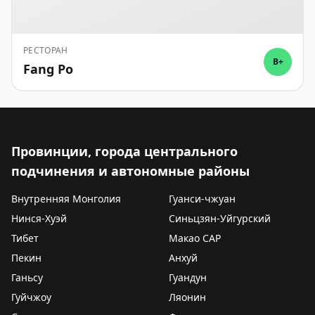
РЕСТОРАН
B+
Fang Po
Провинции, города центрального
подчинения и автономные районы
Внутренняя Монголия
Гуанси-чжуан
Нинся-Хуэй
Синьцзян-Уйгурский
Тибет
Макао САР
Пекин
Анхуй
Ганьсу
Гуандун
Гуйчжоу
Ляонин