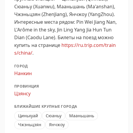
Сюаньу (Xuanwu), Мааньшань (Ma'anshan),
Чжэньцзян (ZhenJiang), Янчжоу (YangZhou).
Интересные места рядом: Pin Wei Jiang Nan,
L'Arôme in the sky, Jin Ling Yang Jia Hun Tun
Dian (Caodu Lane).
Билеты на поезд можно
купить на странице
https://ru.trip.com/train
s/china/
.
ГОРОД
Нанкин
ПРОВИНЦИЯ
Цзянсу
БЛИЖАЙШИЕ КРУПНЫЕ ГОРОДА
Циньхуай
Сюаньу
Мааньшань
Чжэньцзян
Янчжоу