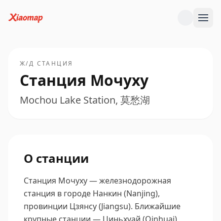
Ж/Д СТАНЦИЯ
Станция Мочуху
Mochou Lake Station, 莫愁湖
О станции
Станция Мочуху — железнодорожная
станция в городе Нанкин (Nanjing),
провинции Цзянсу (Jiangsu).
Ближайшие
крупные станции — Циньхуай (Qinhuai),