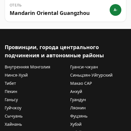
ОТЕЛЬ
A-
Mandarin Oriental Guangzhou
Провинции, города центрального
подчинения и автономные районы
Внутренняя Монголия
Гуанси-чжуан
Нинся-Хуэй
Синьцзян-Уйгурский
Тибет
Макао САР
Пекин
Анхуй
Ганьсу
Гуандун
Гуйчжоу
Ляонин
Сычуань
Фуцзянь
Хайнань
Хубэй