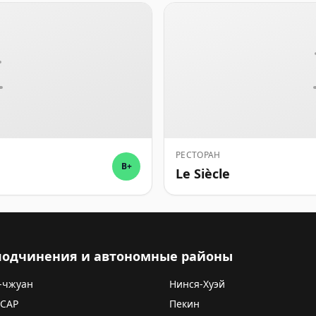
РЕСТОРАН
B+
Le Siècle
 подчинения и автономные районы
-чжуан
Нинся-Хуэй
 САР
Пекин