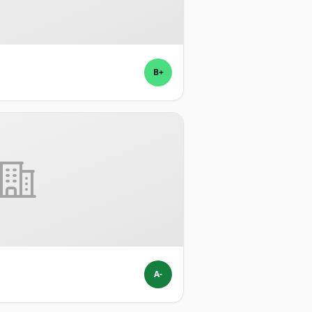
B+
A-