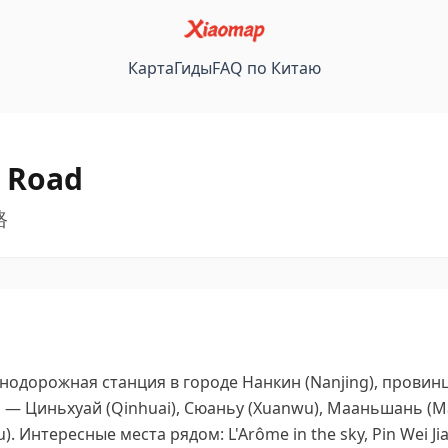
Карта
Гиды
FAQ по Китаю
 Road
路
нодорожная станция в городе Нанкин (Nanjing), провинци
— Циньхуай (Qinhuai), Сюаньу (Xuanwu), Мааньшань (M
).
Интересные места рядом: L'Arôme in the sky, Pin Wei Ji