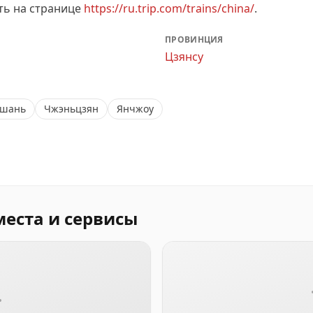
ть на странице
https://ru.trip.com/trains/china/
.
ПРОВИНЦИЯ
Цзянсу
шань
Чжэньцзян
Янчжоу
места и сервисы