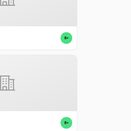
B+
B+