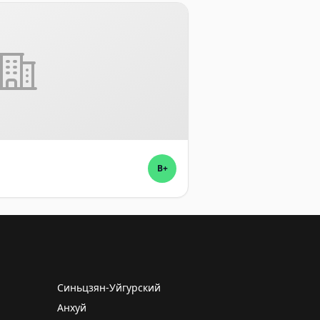
B+
Синьцзян-Уйгурский
Анхуй