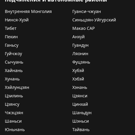
Внутренняя Монголия
Гуанси-чжуан
Нинся-Хуэй
Синьцзян-Уйгурский
Тибет
Макао САР
Пекин
Анхуй
Ганьсу
Гуандун
Гуйчжоу
Ляонин
Сычуань
Фуцзянь
Хайнань
Хубэй
Хунань
Хэбэй
Хэйлунцзян
Хэнань
Цзилинь
Цзянси
Цзянсу
Цинхай
Чжэцзян
Шаньдун
Шаньси
Шэньси
Юньнань
Тайвань