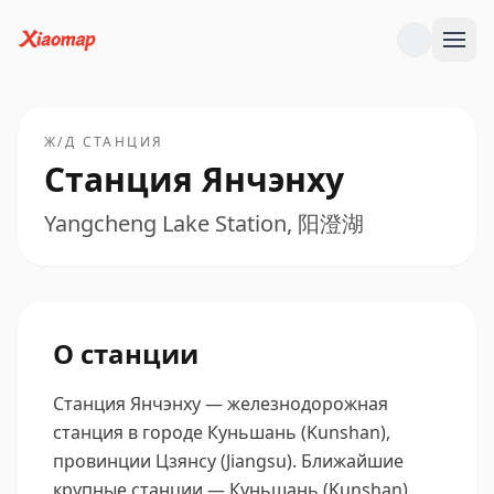
Ж/Д СТАНЦИЯ
Станция Янчэнху
Yangcheng Lake Station, 阳澄湖
О станции
Станция Янчэнху — железнодорожная
станция в городе Куньшань (Kunshan),
провинции Цзянсу (Jiangsu).
Ближайшие
крупные станции — Куньшань (Kunshan),